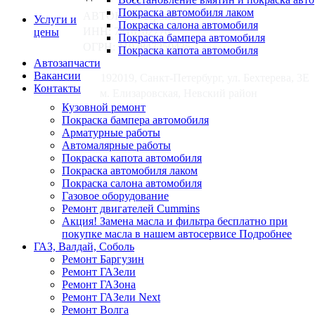
Покраска автомобиля лаком
АВТОКОМ сервис
Услуги и
Покраска салона автомобиля
ИНН: 7816702776
цены
Покраска бампера автомобиля
ОГРН: 1197847250435
Покраска капота автомобиля
Авто­запчасти
Вакансии
192019, Санкт-Петербург, ул. Бехтерева, 3Е
Контакты
м. Елизаровская, Невский район
Кузовной ремонт
Покраска бампера автомобиля
Арматурные работы
Автомалярные работы
Покраска капота автомобиля
Покраска автомобиля лаком
Покраска салона автомобиля
Газовое оборудование
Ремонт двигателей Cummins
Акция! Замена масла и фильтра бесплатно при
покупке масла в нашем автосервисе Подробнее
ГАЗ, Валдай, Соболь
Ремонт Баргузин
Ремонт ГАЗели
Ремонт ГАЗона
Ремонт ГАЗели Next
Ремонт Волга