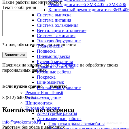
Какие работы вас интересуют
Ремонт двигателей ЗМЗ-405 и ЗМЗ-406
Текст сообщения
Капитальный ремонт двигателя ЗМЗ-40
Система выпуска
Система питания
Система охлаждения
Вентиляция и отопление
Система зажигания
Электро­оборудование
*-поля, обязательные для заполнения
Транс­миссия
Подвеска
Записаться
Пневмоподвеска
Рулевой механизм
Нажимая на кнопку, вы
даёте согласие
на обработку своих
Тормозная система
персональных данных
Кузовные работы
Покраска
Шиномонтаж
Если нужно срочно — звоните:
Газовое оборудование
Ремонт Ford Transit
8 (812) 649-93-32
Развал-схождение
Шиномонтаж
Кузовной ремонт
Контакты автосервиса
Арматурные работы
Автомалярные работы
info@avtokomspb.ru
Консультация автомеханика
Покраска крыла автомобиля
Работаем без обеда и выходных
8 (812) 649-93-32
Восстановление вмятин и покраска авто