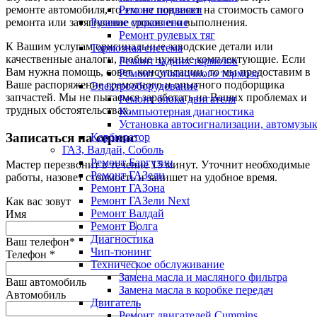
ремонте автомобиля, то это не повлияет на стоимость самого
Ремонт подвески
ремонта или затягивание сроков его выполнения.
Рулевое управление
Ремонт рулевых тяг
К Вашим услугам оригинальные заводские детали или
Тормозная система
качественные аналоги, любые нужные комплектующие. Если
Ремонт задних тормозов
Вам нужна помощь, совет, консультации, то мы предоставим в
Ремонт стояночного тормоза
Ваше распоряжение грамотного и опытного подборщика
Электро­оборудование
запчастей. Мы не пытаемся заработать на Ваших проблемах и
Ремонт блока двигателя
трудных обстоятельствах.
Компьютерная диагностика
Установка автосигнализации, автомузы
Записаться на сервис
Карбюратор
ГАЗ, Валдай, Соболь
Ремонт Баргузин
Мастер перезвонит в течение 15 минут. Уточнит необходимые
Ремонт ГАЗели
работы, назовет стоимость и запишет на удобное время.
Ремонт ГАЗона
Ремонт ГАЗели Next
Как вас зовут
Ремонт Валдай
Имя
Ремонт Волга
Диагностика
Ваш телефон*
Чип-тюнинг
Телефон
*
Техническое обслуживание
Замена масла и масляного фильтра
Ваш автомобиль
Замена масла в коробке передач
Автомобиль
Двигатель
Ремонт двигателей Cummins