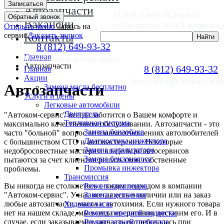
Записаться
Авто­запчасти
192019, Санкт-Петербург,
Обратный звонок
Вакансии
ул. Бехтерева, 3Е м. Елизаровск
Открыть меню
Запись на
сервис
Контакты
Заказать звонок
8 (812) 649-93-32
Главная
Консультация автомеханика
Авто­запчасти
8 (812) 649-93-32
Главная
Акции
Консультация автомехани
Автозапчасти
Замена масла бесплатно
Услуги и цены
Легковые автомобили
Двигатель
"Автоком-сервис" всегда заботится о Вашем комфорте и
Топливная система
максимально качественном обслуживании. Автозапчасти - это
Замена бензобака
часто "больной" вопрос во взаимоотношениях автолюбителей
Диагностика инжектора
с большинством СТО и автомастерских. Некоторые
Замена катализатора
недобросовестные мастера и владельцы автосервисов
Замена бензонасоса
пытаются за счет клиентов решать свои собственные
Промывка инжектора
проблемы.
Трансмиссия
Вы никогда не столкнетесь с таким подходом в компании
Ремонт сцепления
"Автоком-сервис". У нас всегда есть в наличии или на заказ
Замена сцепления
любые автозапчасти, масла и автохимия. Если нужного товара
Ходовая часть
нет на нашем складе, мы всегда оперативно доставим его. И в
Ремонт передней подвески
случае, если заказываемая запчасть потребовалась при
Ремонт задней подвески